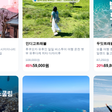
인디고트래블
두잇트래
 후시미이나리
후쿠오카 유후인 일일 버스투어 여행 온천 벳
보홀 여행 
길
부 유후다케 히타 다자이후
일랜드 돌고
108,000원
87,250원
45%
59,000원
20%
69,