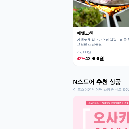
에델코첸
에델코첸 캠프마스터 캠핑그리들 32
그릴팬 스텐불판
75,900원
42%
43,900원
N스토어 추천 상품
이 포스팅은 네이버 쇼핑 커넥트 활