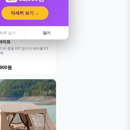
자세히 보기 →
하루 닫기
닫기
라이프
프 캠핑 IGT 접이식 테이블 P1
블랙
,900원