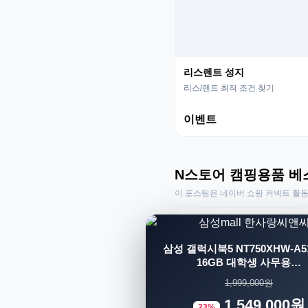
리스렌트 성지
리스/렌트 최적 조건 찾기
이벤트
N스토어 캠핑용품 베
이 포스팅은 네이버 쇼핑 커넥트 활
삼성 갤럭시북5 NT750XHW-A51
16GB 대학생 사무용…
1,999,000원
1,549,000원
23%