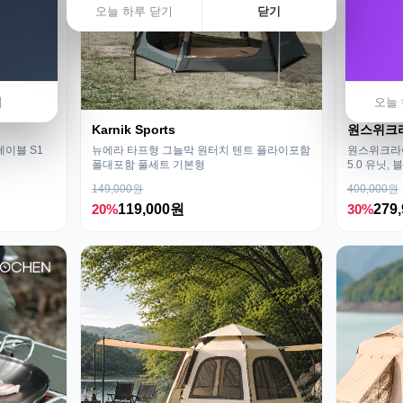
오늘 하루 닫기
닫기
기
오늘 
Karnik Sports
원스위크
테이블 S1
뉴에라 타프형 그늘막 원터치 텐트 플라이포함
원스위크라이
폴대포함 풀세트 기본형
5.0 유닛, 
149,000원
400,000원
20%
119,000원
30%
279