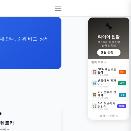
🔧
타이어 렌탈
 안내, 순위 비교, 상세
넥센타이어 월렌탈
전국 장착점
렌탈 신청 →
협력 파트너
G2A 게임쇼핑
🛒
몰에
HOT
해외쇼핑몰
뱅굿에서 전자
🛒
기기·
NEW
해외쇼핑몰
아마존에서 전
🛒
세계
추천
해외쇼핑몰
아이허브에서
🛒
건강식
FREE
해외쇼핑몰

협력 / 기타문의
 렌트카
어디서나