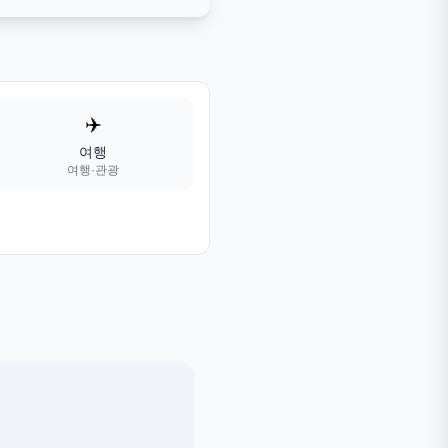
✈️
여행
여행·관광