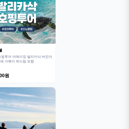
블
호핑투어 어메이징 발리카삭 버진아
래 거북이 픽드랍 포함
800원