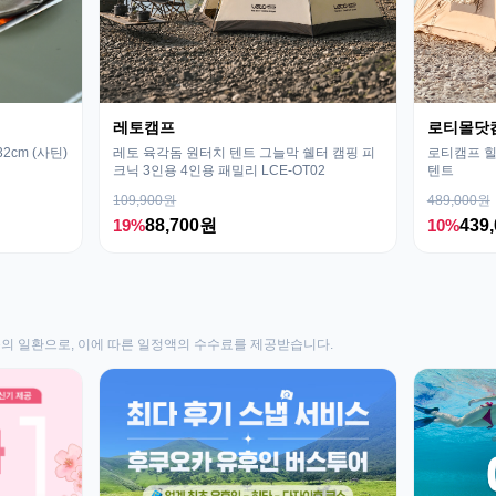
레토캠프
로티몰닷
cm (사틴)
레토 육각돔 원터치 텐트 그늘막 쉘터 캠핑 피
로티캠프 힐
크닉 3인용 4인용 패밀리 LCE-OT02
텐트
109,900원
489,000원
19%
88,700원
10%
439
동의 일환으로, 이에 따른 일정액의 수수료를 제공받습니다.