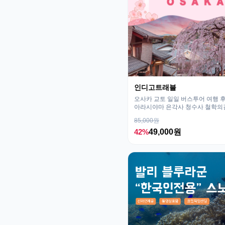
인디고트래블
오사카 교토 일일 버스투어 여행
아라시야마 은각사 청수사 철학의
85,000원
42%
49,000원