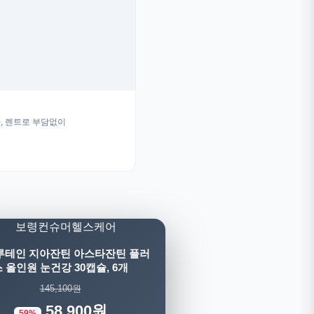
, 렌트로 부담없이
루테인 지아잔틴 아스타잔틴 플러
 올인원 눈건강 30캡슐, 6개
145,100원
58,900원
59%