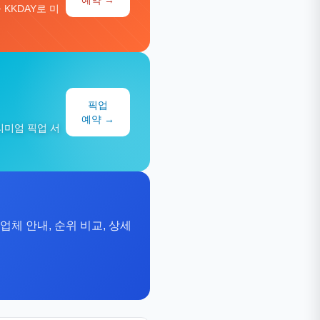
KKDAY로 미
픽업
예약 →
리미엄 픽업 서
·업체 안내, 순위 비교, 상세