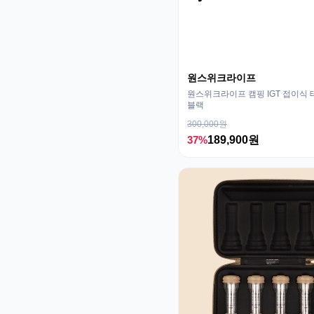
원스위크라이프
원스위크라이프 캠핑 IGT 접이식 테
블랙
300,000원
37%
189,900원