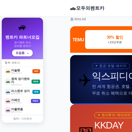
🚗
모두의렌트카
홈
›
llms.txt
🚙
렌트카 파트너모집
30% 할인
TEMU
+15만쿠폰
장기렌트·리스
전차종 최저가
모집중. →
협력 파트너
✦ 항공·호텔·패키지
카슐랭
🚗
HOT
✈️
익스피디
렌트카/리스
원픽 장기렌트
🚗
카
NEW
렌트카/리스
전 세계 항공권, 호텔
리스렌트 성지
🚗
추천
무료 취소 혜택으로 
렌트카/리스
카페인
🚗
FREE
렌트카/리스
카플랫폼
🚗
렌트카/리스
✦ 현지투어·액티비티
협력 / 기타문의
🎫
KKDAY