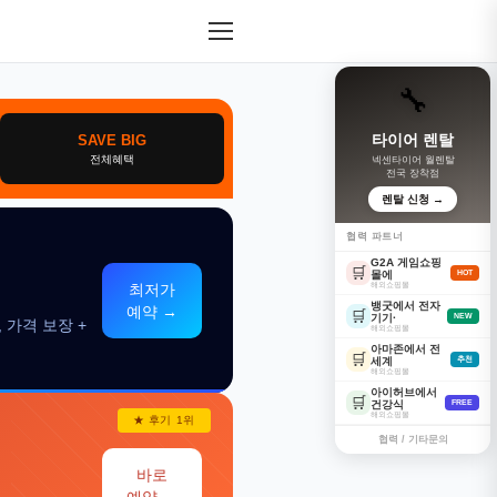
🔧
타이어 렌탈
SAVE BIG
전체혜택
넥센타이어 월렌탈
전국 장착점
렌탈 신청 →
협력 파트너
G2A 게임쇼핑
🛒
몰에
HOT
해외쇼핑몰
최저가
뱅굿에서 전자
예약 →
🛒
기기·
NEW
 가격 보장 +
해외쇼핑몰
아마존에서 전
🛒
세계
추천
해외쇼핑몰
아이허브에서
🛒
건강식
FREE
해외쇼핑몰
★ 후기 1위
협력 / 기타문의
바로
예약 →