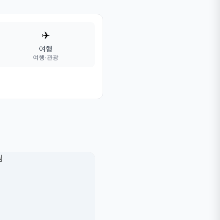
✈️
여행
여행·관광